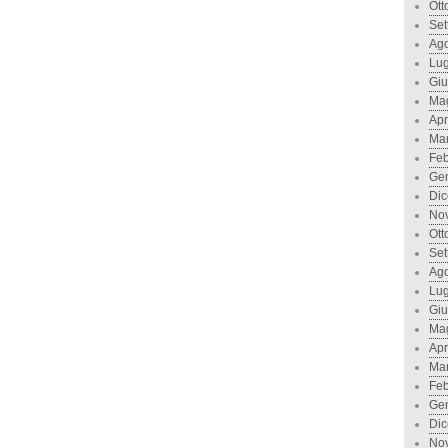
Ott
Set
Ago
Lug
Gi
Ma
Apr
Ma
Feb
Ge
Di
No
Ott
Set
Ago
Lug
Gi
Ma
Apr
Ma
Feb
Ge
Di
No