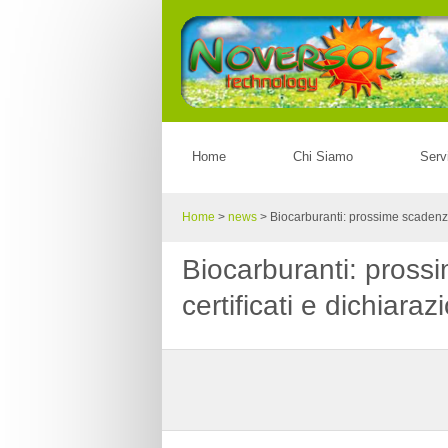
Home
Chi Siamo
Serv
Home
>
news
>
Biocarburanti: prossime scadenze, 
Biocarburanti: pross
certificati e dichiaraz