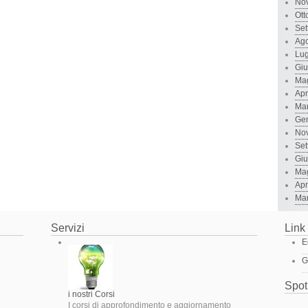
No
Ott
Set
Ago
Lug
Gi
Ma
Apr
Ma
Ge
No
Set
Gi
Ma
Apr
Ma
Servizi
Link 
E
G
Spot
i nostri Corsi
I corsi di approfondimento e aggiornamento