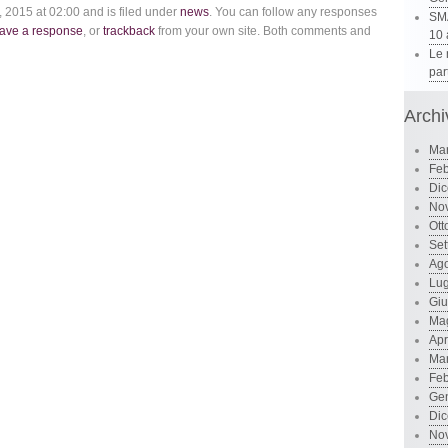
 2015 at 02:00 and is filed under
news
. You can follow any responses
SMA
eave a response
, or
trackback
from your own site. Both comments and
10 
Le 
par
Archi
Ma
Feb
Di
No
Ott
Set
Ago
Lug
Gi
Ma
Apr
Ma
Feb
Ge
Di
No