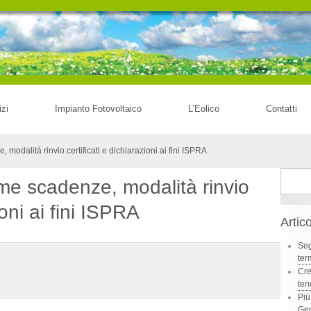
izi
Impianto Fotovoltaico
L’Eolico
Contatti
modalità rinvio certificati e dichiarazioni ai fini ISPRA
Ricerca
ime scadenze, modalità rinvio
per:
ioni ai fini ISPRA
Artico
Seg
ter
Cre
te
Più
Ge