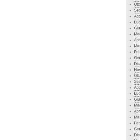
Ott
Set
Ago
Lug
Gi
Ma
Apr
Ma
Feb
Ge
Di
No
Ott
Set
Ago
Lug
Gi
Ma
Apr
Ma
Feb
Ge
Di