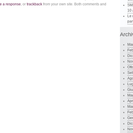
e a response
, or
trackback
from your own site. Both comments and
SMA
10 
Le 
par
Archi
Ma
Feb
Di
No
Ott
Set
Ago
Lug
Gi
Ma
Apr
Ma
Feb
Ge
Di
No