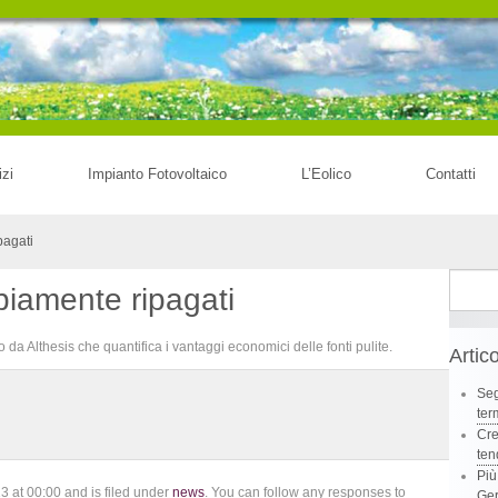
izi
Impianto Fotovoltaico
L’Eolico
Contatti
pagati
Ricerca
piamente ripagati
per:
o da Althesis che quantifica i vantaggi economici delle fonti pulite.
Artico
Seg
ter
Cre
te
Più
3 at 00:00 and is filed under
news
. You can follow any responses to
Ge