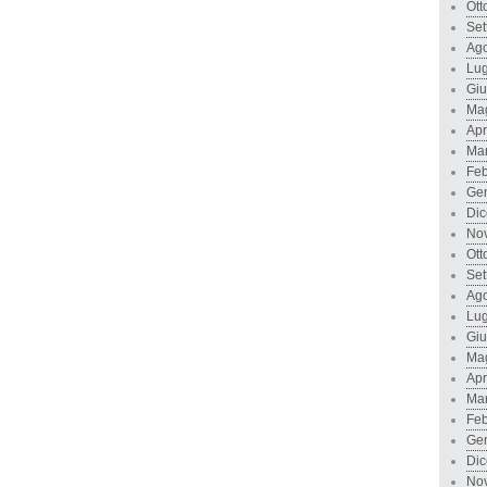
Ott
Set
Ago
Lug
Gi
Ma
Apr
Ma
Feb
Ge
Di
No
Ott
Set
Ago
Lug
Gi
Ma
Apr
Ma
Feb
Ge
Di
No