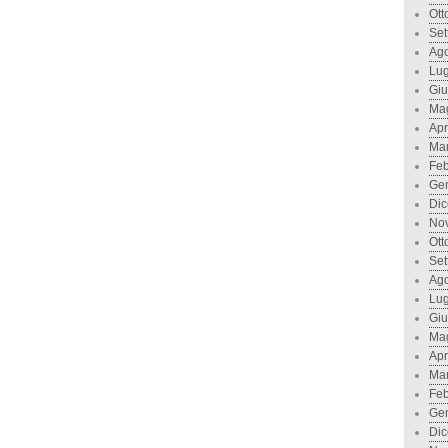
Ott
Set
Ago
Lug
Gi
Ma
Apr
Ma
Feb
Ge
Di
No
Ott
Set
Ago
Lug
Gi
Ma
Apr
Ma
Feb
Ge
Di