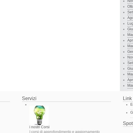
No
Ott
Set
Ago
Lug
Gi
Ma
Apr
Ma
Ge
No
Set
Gi
Ma
Apr
Ma
Servizi
Link 
E
G
Spot
i nostri Corsi
I corsi di approfondimento e aggiornamento