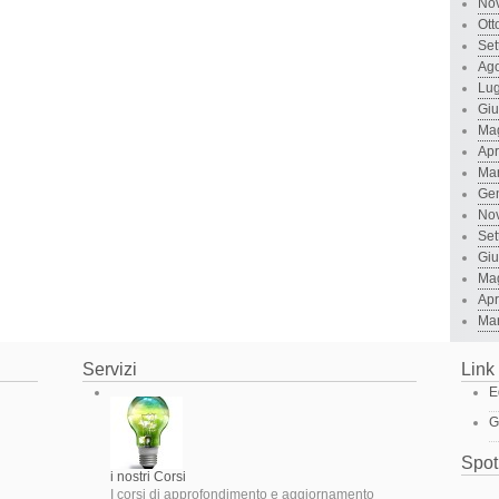
No
Ott
Set
Ago
Lug
Gi
Ma
Apr
Ma
Ge
No
Set
Gi
Ma
Apr
Ma
Servizi
Link 
E
G
Spot
i nostri Corsi
I corsi di approfondimento e aggiornamento