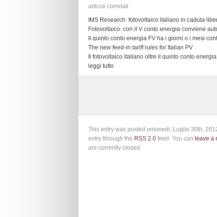
articoli correlati
IMS Research: fotovoltaico italiano in caduta lib
Fotovoltaico: con il V conto energia conviene a
Il quinto conto energia FV ha i giorni o i mesi con
The new feed-in tariff rules for Italian PV
Il fotovoltaico italiano oltre il quinto conto energia
leggi tutto
This entry was posted onlunedì, Luglio 30th, 2012
entry through the
RSS 2.0
feed. You can
leave a
are currently closed.