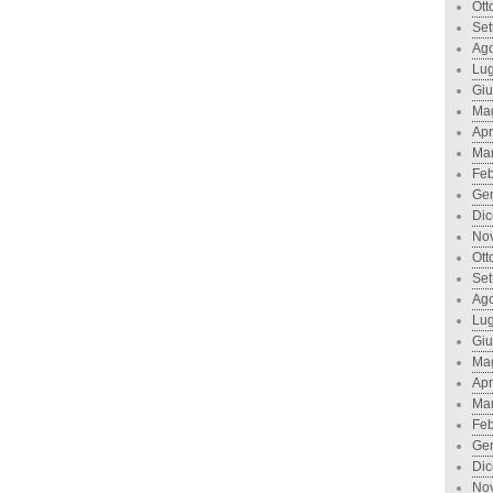
Ott
Set
Ago
Lug
Gi
Ma
Apr
Ma
Feb
Ge
Di
No
Ott
Set
Ago
Lug
Gi
Ma
Apr
Ma
Feb
Ge
Di
No