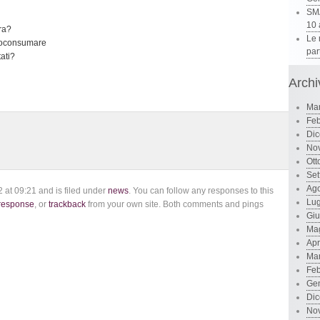
SMA
10 
era?
Le 
utoconsumare
par
tati?
Archi
Ma
Feb
Di
No
Ott
Set
Ago
 at 09:21 and is filed under
news
. You can follow any responses to this
Lug
 response
, or
trackback
from your own site. Both comments and pings
Gi
Ma
Apr
Ma
Feb
Ge
Di
No