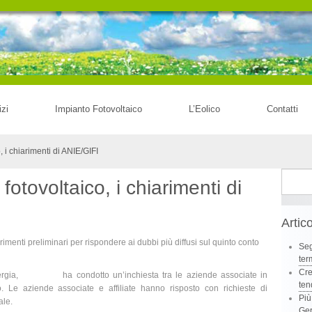
izi
Impianto Fotovoltaico
L’Eolico
Contatti
 i chiarimenti di ANIE/GIFI
Ricerca
otovoltaico, i chiarimenti di
per:
Artico
menti preliminari per rispondere ai dubbi più diffusi sul quinto conto
Seg
ter
Cre
ergia,
ANIE/GIFI
ha condotto un’inchiesta tra le aziende associate in
te
to. Le aziende associate e affiliate hanno risposto con richieste di
Più
ale.
Ge