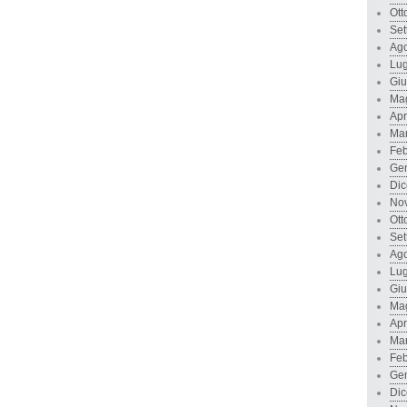
Ott
Set
Ago
Lug
Gi
Ma
Apr
Ma
Feb
Ge
Di
No
Ott
Set
Ago
Lug
Gi
Ma
Apr
Ma
Feb
Ge
Di